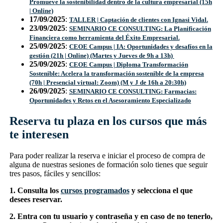
Promueve la sostenibilidad dentro de la cultura empresarial (15h
| Online)
17/09/2025
:
TALLER | Captación de clientes con Ignasi Vidal.
23/09/2025
:
SEMINARIO CE CONSULTING: La Planificación
Financiera como herramienta del Éxito Empresarial.
25/09/2025
:
CEOE Campus | IA: Oportunidades y desafíos en la
gestión (21h | Online) (Martes y Jueves de 9h a 13h)
25/09/2025
:
CEOE Campus | Diploma Transformación
Sostenible: Acelera la transformación sostenible de la empresa
(70h | Presencial virtual: Zoom) (M y J de 16h a 20:30h)
26/09/2025
:
SEMINARIO CE CONSULTING: Farmacias:
Oportunidades y Retos en el Asesoramiento Especializado
Reserva tu plaza en los cursos que más
te interesen
Para poder realizar la reserva e iniciar el proceso de compra de
alguna de nuestras sesiones de formación solo tienes que seguir
tres pasos, fáciles y sencillos:
1. Consulta los
cursos programados
y selecciona el que
desees reservar.
2. Entra con tu usuario y contraseña y en caso de no tenerlo,