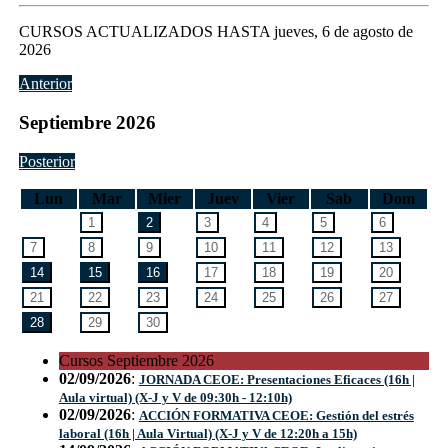
CURSOS ACTUALIZADOS HASTA jueves, 6 de agosto de
2026
Anterior
Septiembre
2026
Posterior
Lun
Mar
Mier
Juev
Vier
Sab
Dom
Cursos
Septiembre
2026
02/09/2026
:
JORNADA CEOE: Presentaciones Eficaces (16h |
Aula virtual) (X-J y V de 09:30h - 12:10h)
02/09/2026
:
ACCIÓN FORMATIVA CEOE: Gestión del estrés
laboral (16h | Aula Virtual) (X-J y V de 12:20h a 15h)