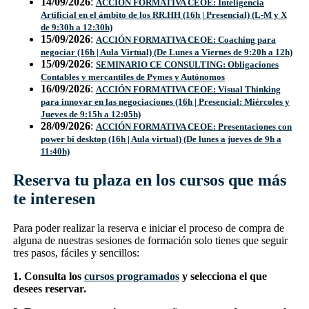
14/09/2026
:
ACCIÓN FORMATIVA CEOE: Inteligencia
Artificial en el ámbito de los RR.HH (16h | Presencial) (L-M y X
de 9:30h a 12:30h)
15/09/2026
:
ACCIÓN FORMATIVA CEOE: Coaching para
negociar (16h | Aula Virtual) (De Lunes a Viernes de 9:20h a 12h)
15/09/2026
:
SEMINARIO CE CONSULTING: Obligaciones
Contables y mercantiles de Pymes y Autónomos
16/09/2026
:
ACCIÓN FORMATIVA CEOE: Visual Thinking
para innovar en las negociaciones (16h | Presencial: Miércoles y
Jueves de 9:15h a 12:05h)
28/09/2026
:
ACCIÓN FORMATIVA CEOE: Presentaciones con
power bi desktop (16h | Aula virtual) (De lunes a jueves de 9h a
11:40h)
Reserva tu plaza en los cursos que más
te interesen
Para poder realizar la reserva e iniciar el proceso de compra de
alguna de nuestras sesiones de formación solo tienes que seguir
tres pasos, fáciles y sencillos:
1. Consulta los
cursos programados
y selecciona el que
desees reservar.