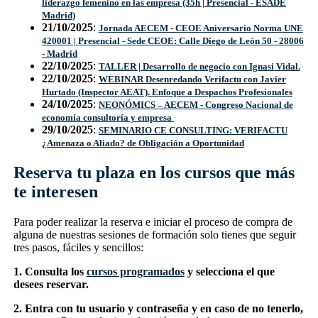
liderazgo femenino en las empresa (35h | Presencial - ESADE
Madrid)
21/10/2025
:
Jornada AECEM - CEOE Aniversario Norma UNE
420001 | Presencial - Sede CEOE: Calle Diego de León 50 - 28006
- Madrid
22/10/2025
:
TALLER | Desarrollo de negocio con Ignasi Vidal.
22/10/2025
:
WEBINAR Desenredando Verifactu con Javier
Hurtado (Inspector AEAT). Enfoque a Despachos Profesionales
24/10/2025
:
NEONÓMICS – AECEM - Congreso Nacional de
economía consultoría y empresa
29/10/2025
:
SEMINARIO CE CONSULTING: VERIFACTU
¿Amenaza o Aliado? de Obligación a Oportunidad
Reserva tu plaza en los cursos que más
te interesen
Para poder realizar la reserva e iniciar el proceso de compra de
alguna de nuestras sesiones de formación solo tienes que seguir
tres pasos, fáciles y sencillos:
1. Consulta los
cursos programados
y selecciona el que
desees reservar.
2. Entra con tu usuario y contraseña y en caso de no tenerlo,