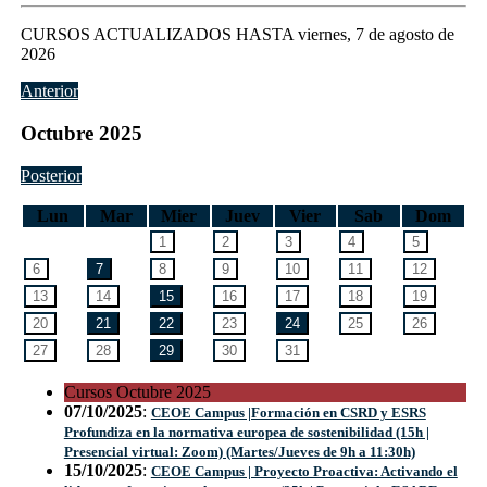
CURSOS ACTUALIZADOS HASTA viernes, 7 de agosto de
2026
Anterior
Octubre
2025
Posterior
Lun
Mar
Mier
Juev
Vier
Sab
Dom
Cursos
Octubre
2025
07/10/2025
:
CEOE Campus |Formación en CSRD y ESRS
Profundiza en la normativa europea de sostenibilidad (15h |
Presencial virtual: Zoom) (Martes/Jueves de 9h a 11:30h)
15/10/2025
:
CEOE Campus | Proyecto Proactiva: Activando el